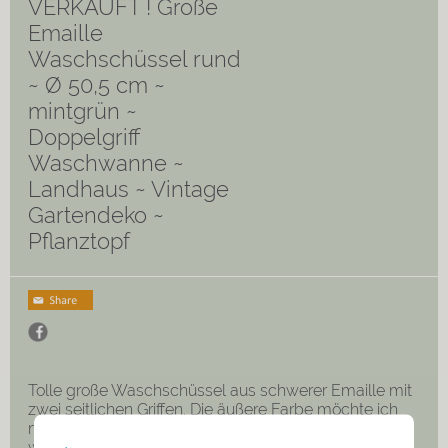
VERKAUFT ! Große
Emaille
Waschschüssel rund
~ Ø 50,5 cm ~
mintgrün ~
Doppelgriff
Waschwanne ~
Landhaus ~ Vintage
Gartendeko ~
Pflanztopf
Tolle große Waschschüssel aus schwerer Emaille mit
zwei seitlichen Griffen. Die äußere Farbe möchte ich
mal als mintgrün bezeichnen, innen ist die Schüssel
weiß.