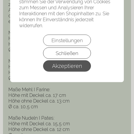
stimmen Sie der Verwendung von Cookies
zu diesen Originalen gehört.
zum Messen und Analysieren Ihrer
Alle Behälter wurden behutsam gereinigt, um genau
Interaktionen mit den Shopinhalten zu. Sie
diesen ursprünglichen Charme weitestgehend zu
können Ihr Einverständnis jederzeit
erhalten!
widerrufen.
Maße Zucker I Sucre:
Höhe mit Deckel ca. 19,5 cm
Einstellungen
Höhe ohne Deckel ca. 15 cm
Ø ca. 12,5 cm
Schließen
Maße Kaffee I Café:
Akzeptieren
Höhe mit Deckel ca. 18 cm
Höhe ohne Deckel ca. 14 cm
Ø ca. 11,5 cm
Maße Mehl I Farine:
Höhe mit Deckel ca. 17 cm
Höhe ohne Deckel ca. 13 cm
Ø ca. 10,5 cm
Maße Nudeln I Pates:
Höhe mit Deckel ca. 15,5 cm
Höhe ohne Deckel ca. 12 cm