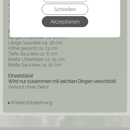
ein sehr reicher Mann mit hohem Ansehen. Seine
Schließen
Sphinx-Keramik von 1899-1969 ist heute unter
Sammlern sehr begehrt! Die Sphinx wird seit 1879 in
der Bodenmarke verwendet.
Akzeptieren
Maße:
Länge Unterteller ca. 22 cm
Länge Saucière ca. 18 cm
Höhe gesamt ca. 13 cm
Tiefe Saucière ca. 6 cm
Breite Unterteller ca. 15 cm
Breite Saucière ca. 10 cm
Einzelstück!
Wird nur zusammen mit leichten Dingen verschickt!
Verkauf ohne Deko!
▸Widerrufsbelehrung