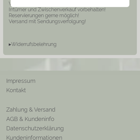
Verkauf ohne Dekoration!
Irrtümer und Zwischenverkauf vorbehalten!
Reservierungen gerne möglich!
Versand mit Sendungsverfolgung!
▸Widerrufsbelehrung
Impressum
Kontakt
Zahlung & Versand
AGB & Kundeninfo
Datenschutzerklärung
Kundeninformationen