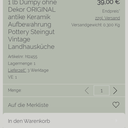
39,00
€
1 lb Dumpy ohne
Dekor ORIGINAL
Endpreis*
antike Keramik
zzgl. Versand
Aufbewahrung
Versandgewicht: 0,300 Kg
Pottery Steingut
Vintage
Landhausküche
Artikelnr.: ht2455
Lagermenge: 1
Lieferzeit*:
3 Werktage
VE:
1
Menge:
Auf die Merkliste
In den Warenkorb